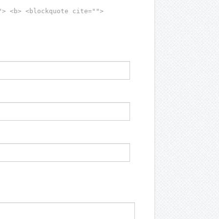
"> <b> <blockquote cite="">