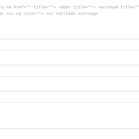
уты:
<a href="" title=""> <abbr title=""> <acronym title="
m> <i> <q cite=""> <s> <strike> <strong>