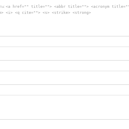
уты:
<a href="" title=""> <abbr title=""> <acronym title="
m> <i> <q cite=""> <s> <strike> <strong>