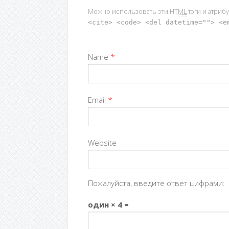
Можно использовать эти
HTML
тэги и атриб
<cite> <code> <del datetime=""> <e
Name
*
Email
*
Website
Пожалуйста, введите ответ цифрами:
один × 4 =