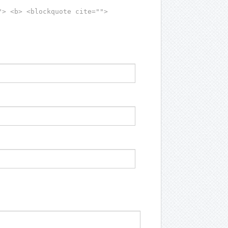
"> <b> <blockquote cite="">